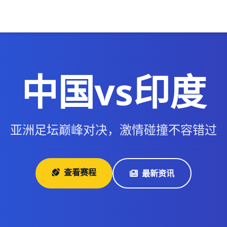
中国vs印度
亚洲足坛巅峰对决，激情碰撞不容错过
查看赛程
最新资讯