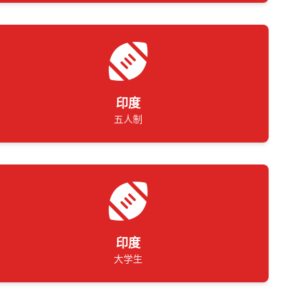
印度
五人制
印度
大学生