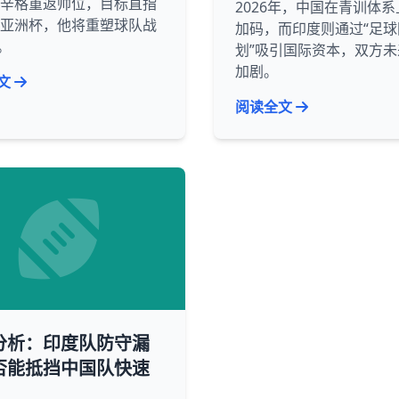
·辛格重返帅位，目标直指
2026年，中国在青训体
6年亚洲杯，他将重塑球队战
加码，而印度则通过“足球
。
划”吸引国际资本，双方未
加剧。
文
阅读全文
分析：印度队防守漏
否能抵挡中国队快速
？