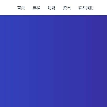
首页
赛程
功能
资讯
联系我们