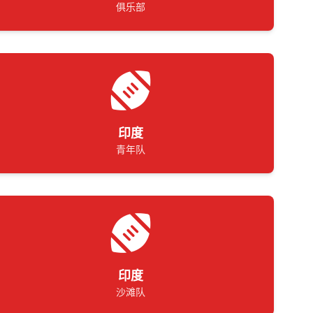
俱乐部
印度
青年队
印度
沙滩队