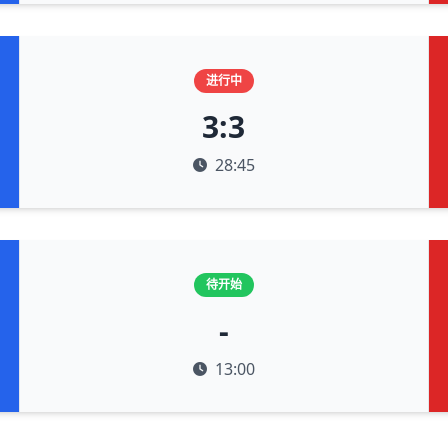
进行中
3:3
28:45
待开始
-
13:00