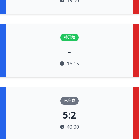
19:00
待开始
-
16:15
已完成
5:2
40:00