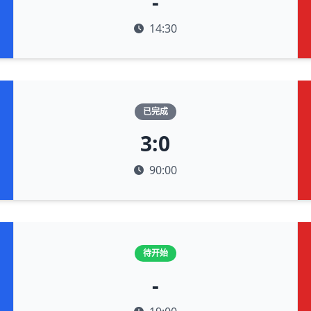
-
14:30
已完成
3:0
90:00
待开始
-